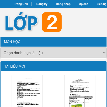
Trang Chủ
Đăng ký
Đăng nhập
Upload
Liên hệ
MÔN HỌC
TÀI LIỆU MỚI