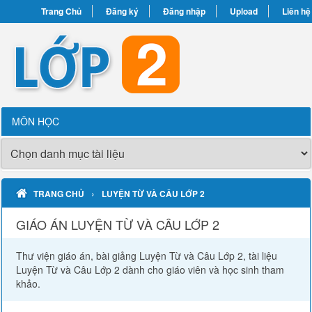
Trang Chủ
Đăng ký
Đăng nhập
Upload
Liên hệ
MÔN HỌC
›
TRANG CHỦ
LUYỆN TỪ VÀ CÂU LỚP 2
GIÁO ÁN LUYỆN TỪ VÀ CÂU LỚP 2
Thư viện giáo án, bài giảng Luyện Từ và Câu Lớp 2, tài liệu
Luyện Từ và Câu Lớp 2 dành cho giáo viên và học sinh tham
khảo.