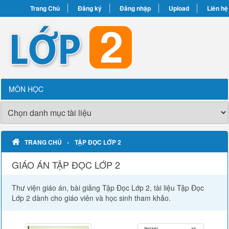
Trang Chủ
Đăng ký
Đăng nhập
Upload
Liên hệ
MÔN HỌC
›
TRANG CHỦ
TẬP ĐỌC LỚP 2
GIÁO ÁN TẬP ĐỌC LỚP 2
Thư viện giáo án, bài giảng Tập Đọc Lớp 2, tài liệu Tập Đọc
Lớp 2 dành cho giáo viên và học sinh tham khảo.