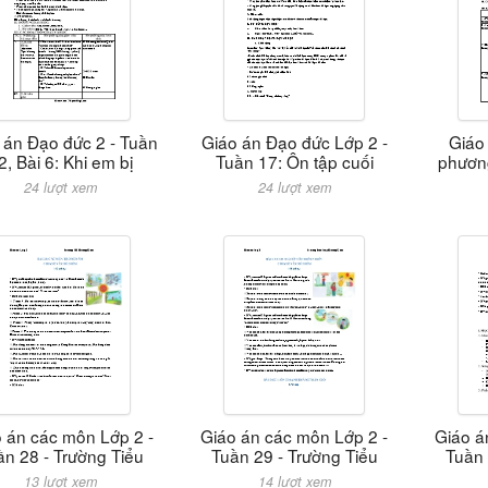
 án Đạo đức 2 - Tuần
Giáo án Đạo đức Lớp 2 -
Giáo
2, Bài 6: Khi em bị
Tuần 17: Ôn tập cuối
phương
24 lượt xem
24 lượt xem
 án các môn Lớp 2 -
Giáo án các môn Lớp 2 -
Giáo á
ần 28 - Trường Tiểu
Tuần 29 - Trường Tiểu
Tuần 
13 lượt xem
14 lượt xem