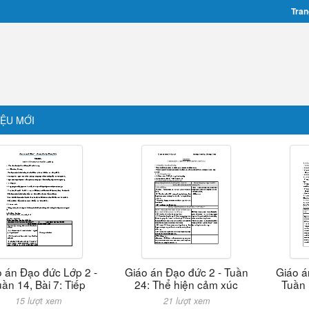
Tran
IỆU MỚI
 án Đạo đức Lớp 2 -
Giáo án Đạo đức 2 - Tuần
Giáo á
ần 14, Bài 7: Tiếp
24: Thể hiện cảm xúc
Tuần 
15 lượt xem
21 lượt xem