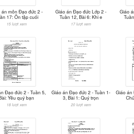
 án môn Đạo đức 2 -
Giáo án Đạo đức Lớp 2 -
Giáo á
ần 17: Ôn tập cuối
Tuần 12, Bài 6: Khi e
Tuần 
15 lượt xem
17 lượt xem
án Đạo đức 2 - Tuần 5,
Giáo án Đạo đức 2 - Tuần 1-
Giáo án 
Bài: Yêu quý bạn
3, Bài 1: Quý trọn
Chủ
18 lượt xem
20 lượt xem