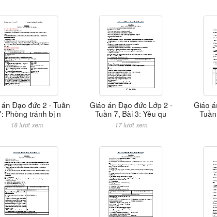
 án Đạo đức 2 - Tuần
Giáo án Đạo đức Lớp 2 -
Giáo á
: Phòng tránh bị n
Tuần 7, Bài 3: Yêu qu
Tuần 
18 lượt xem
17 lượt xem