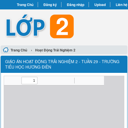
Trang Chủ
Đăng ký
Đăng nhập
Upload
Liên hệ
›
Trang Chủ
Hoạt Động Trải Nghiệm 2
GIÁO ÁN HOẠT ĐỘNG TRẢI NGHIỆM 2 - TUẦN 29 - TRƯỜNG
TIỂU HỌC HƯƠNG ĐIỀN