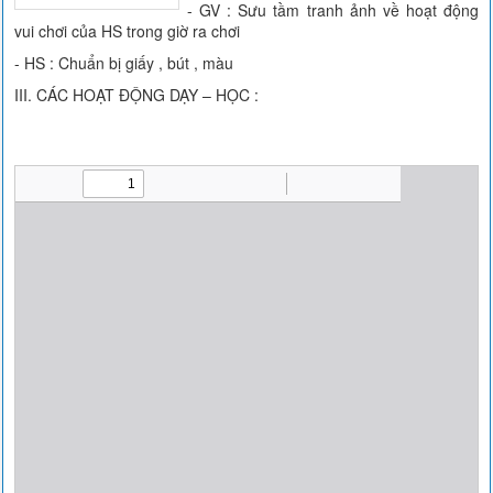
- GV : Sưu tầm tranh ảnh về hoạt động
vui chơi của HS trong giờ ra chơi
- HS : Chuẩn bị giấy , bút , màu
III. CÁC HOẠT ĐỘNG DẠY – HỌC :