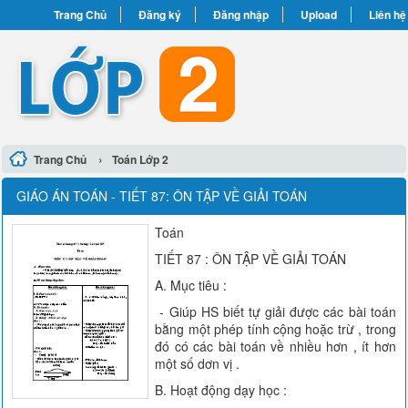
Trang Chủ
Đăng ký
Đăng nhập
Upload
Liên hệ
›
Trang Chủ
Toán Lớp 2
GIÁO ÁN TOÁN - TIẾT 87: ÔN TẬP VỀ GIẢI TOÁN
Toán
TIẾT 87 : ÔN TẬP VỀ GIẢI TOÁN
A. Mục tiêu :
- Giúp HS biết tự giải được các bài toán
bằng một phép tính cộng hoặc trừ , trong
đó có các bài toán về nhiều hơn , ít hơn
một số dơn vị .
B. Hoạt động dạy học :