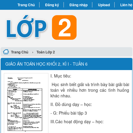
Trang Chủ
Đăng ký
Đăng nhập
Upload
Liên hệ
›
Trang Chủ
Toán Lớp 2
GIÁO ÁN TOÁN HỌC KHỐI 2, KÌ I - TUẦN 6
I. Mục tiêu:
Học sinh biết giải và trình bày bài giải bài
toán về nhiều hơn trong các tình huống
khác nhau.
II. Đồ dùng dạy – học:
- G: Phiếu bài tập 3
III.Các hoạt động dạy – học: