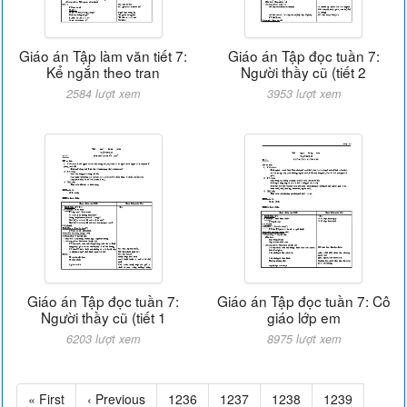
Giáo án Tập làm văn tiết 7:
Giáo án Tập đọc tuần 7:
Kể ngắn theo tran
Người thầy cũ (tiết 2
2584 lượt xem
3953 lượt xem
Giáo án Tập đọc tuần 7:
Giáo án Tập đọc tuần 7: Cô
Người thầy cũ (tiết 1
giáo lớp em
6203 lượt xem
8975 lượt xem
« First
‹ Previous
1236
1237
1238
1239