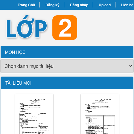
Trang Chủ
Đăng ký
Đăng nhập
Upload
Liên hệ
MÔN HỌC
TÀI LIỆU MỚI