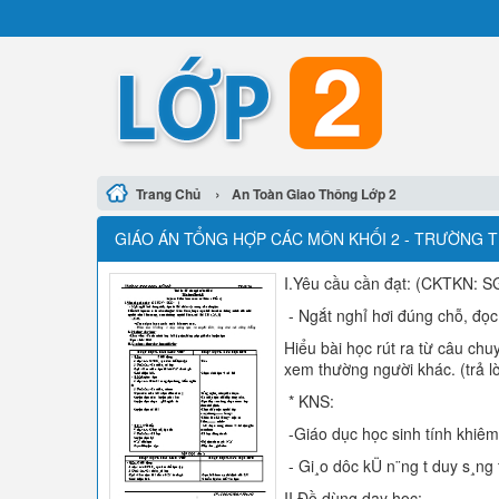
›
Trang Chủ
An Toàn Giao Thông Lớp 2
GIÁO ÁN TỔNG HỢP CÁC MÔN KHỐI 2 - TRƯỜNG TI
I.Yêu cầu cần đạt: (CKTKN: S
- Ngắt nghỉ hơi đúng chỗ, đọc 
Hiểu bài học rút ra từ câu ch
xem thường người khác. (trả lờ
* KNS:
-Giáo dục học sinh tính khiêm
- Gi¸o dôc kÜ n¨ng t­ duy s¸ng
II.Đồ dùng dạy học: