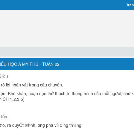
Tran
ỂU HỌC A MỸ PHÚ - TUẦN 22
GK: )
rõ lời nhân vật trong câu chuyện.
uyện: Khó khăn, hoạn nạn thử thách trí thông minh của mỗi người; chớ k
i CH 1,2,3,5)
 tốn.
 t¹o, ra quyÕt ®Þnh, øng phã víi c¨ng th¼ng.