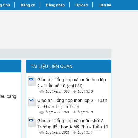
g Chủ
Đăng ký
Đăng nhập
Upload
Liên hệ
TÀI LIỆU LIÊN QUAN
Giáo án Tổng hợp các môn học lớp
2 - Tuần số 10 (chi tiết)
Lượt xem: 1084
Lượt tải: 0
iêu căng,
Giáo án Tổng hợp môn lớp 2 - Tuần
7 - Đoàn Thị Tố Trinh
Lượt xem: 1071
Lượt tải: 0
Giáo án Tổng hợp các môn khối 2 -
Trường tiểu học A Mỹ Phú - Tuần 19
Lượt xem: 2653
Lượt tải: 1