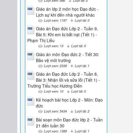
Lượt xem: 996
Lượt tải: 0
Giáo án lớp 2 môn học Đạo đức -
Lịch sự khi đến nhà người khác
Lượt xem: 1197
Lượt tải: 0
Giáo án Đạo đức Lớp 2 - Tuần 9,
Bài 5: Khi em bị bắt nạt (Tiết 1) -
Phạm Thị Liễu
Lượt xem: 13
Lượt tải: 0
Giáo án môn Đạo đức 2 - Tiết 30:
Bảo vệ môi trường
Lượt xem: 2338
Lượt tải: 1
Giáo án Đạo đức Lớp 2 - Tuần 8,
Bài 3: Nhận lỗi và sửa lỗi (Tiết 1) -
Trường Tiểu học Hương Điền
Lượt xem: 10
Lượt tải: 0
Kế hoạch bài học Lớp 2 - Môn: Đạo
đức
Lượt xem: 5434
Lượt tải: 2
Bài soạn môn Đạo đức lớp 2 - Tuần
21 đến tuần 30
Lượt xem: 1388
Lượt tải: 1