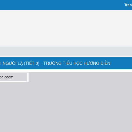
Tran
VỚI NGƯỜI LẠ (TIẾT 3) - TRƯỜNG TIỂU HỌC HƯƠNG ĐIỀN