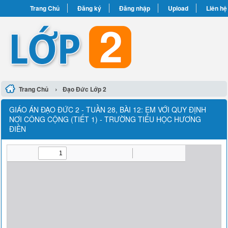
Trang Chủ
Đăng ký
Đăng nhập
Upload
Liên hệ
›
Trang Chủ
Đạo Đức Lớp 2
GIÁO ÁN ĐẠO ĐỨC 2 - TUẦN 28, BÀI 12: EM VỚI QUY ĐỊNH
NƠI CÔNG CỘNG (TIẾT 1) - TRƯỜNG TIỂU HỌC HƯƠNG
ĐIỀN