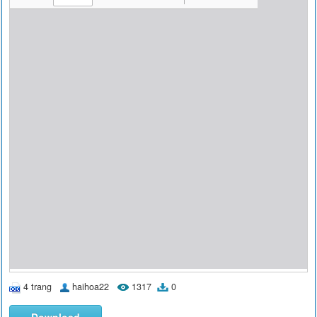
4 trang
haihoa22
1317
0
Download