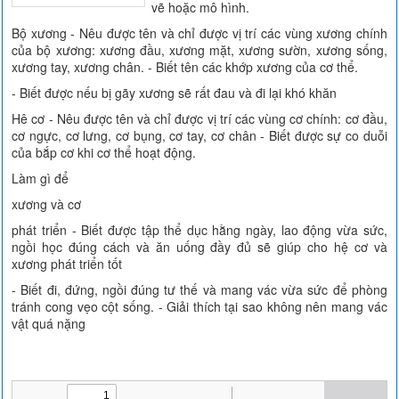
vẽ hoặc mô hình.
Bộ xương - Nêu được tên và chỉ được vị trí các vùng xương chính
của bộ xương: xương đầu, xương mặt, xương sườn, xương sống,
xương tay, xương chân. - Biết tên các khớp xương của cơ thể.
- Biết được nếu bị gãy xương sẽ rất đau và đi lại khó khăn
Hê cơ - Nêu được tên và chỉ được vị trí các vùng cơ chính: cơ đầu,
cơ ngực, cơ lưng, cơ bụng, cơ tay, cơ chân - Biết được sự co duỗi
của bắp cơ khi cơ thể hoạt động.
Làm gì để
xương và cơ
phát triển - Biết được tập thể dục hằng ngày, lao động vừa sức,
ngồi học đúng cách và ăn uống đầy đủ sẽ giúp cho hệ cơ và
xương phát triển tốt
- Biết đi, đứng, ngồi đúng tư thế và mang vác vừa sức để phòng
tránh cong vẹo cột sống. - Giải thích tại sao không nên mang vác
vật quá nặng