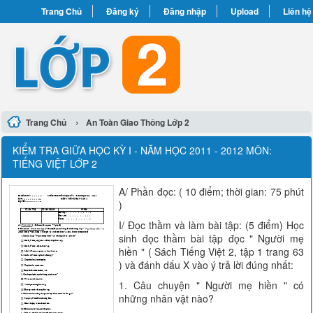
Trang Chủ
Đăng ký
Đăng nhập
Upload
Liên hệ
›
Trang Chủ
An Toàn Giao Thông Lớp 2
KIỂM TRA GIỮA HỌC KỲ I - NĂM HỌC 2011 - 2012 MÔN:
TIẾNG VIỆT LỚP 2
A/ Phần đọc: ( 10 điểm; thời gian: 75 phút
)
I/ Đọc thầm và làm bài tập: (5 điểm) Học
sinh đọc thầm bài tập đọc " Người mẹ
hiền " ( Sách Tiếng Việt 2, tập 1 trang 63
) và đánh dấu X vào ý trả lời đúng nhất:
1. Câu chuyện " Người mẹ hiền " có
những nhân vật nào?