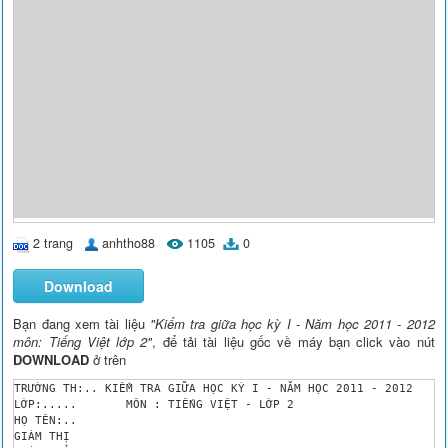
2 trang
anhtho88
1105
0
Download
Bạn đang xem tài liệu
"Kiểm tra giữa học kỳ I - Năm học 2011 - 2012
môn: Tiếng Việt lớp 2"
, để tải tài liệu gốc về máy bạn click vào nút
DOWNLOAD
ở trên
TRƯỜNG TH:.. KIỂM TRA GIỮA HỌC KỲ I - NĂM HỌC 2011 - 2012

LỚP:.....	MÔN : TIẾNG VIỆT - LỚP 2

HỌ TÊN:.. 

GIÁM THỊ
