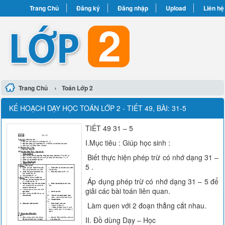
Trang Chủ
Đăng ký
Đăng nhập
Upload
Liên hệ
›
Trang Chủ
Toán Lớp 2
KẾ HOẠCH DẠY HỌC TOÁN LỚP 2 - TIẾT 49, BÀI: 31-5
TIẾT 49 31 – 5
I.Mục tiêu : Giúp học sinh :
Biết thực hiện phép trừ có nhớ dạng 31 –
5 .
Áp dụng phép trừ có nhớ dạng 31 – 5 để
giải các bài toán liên quan.
Làm quen với 2 đoạn thẳng cắt nhau.
II. Đồ dùng Dạy – Học