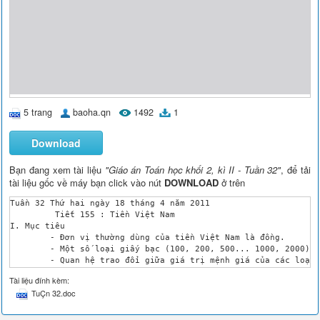
5 trang
baoha.qn
1492
1
Download
Bạn đang xem tài liệu
"Giáo án Toán học khối 2, kì II - Tuần 32"
, để tải
tài liệu gốc về máy bạn click vào nút
DOWNLOAD
ở trên
Tuần 32 Thứ hai ngày 18 tháng 4 năm 2011

	 Tiết 155 : Tiền Việt Nam

I. Mục tiêu 

	- Đơn vị thường dùng của tiền Việt Nam là đồng.

	- Một số loại giấy bạc (100, 200, 500... 1000, 2000).

	- Quan hệ trao đổi giữa giá trị mệnh giá của các loại giấy bạc đó.

	- Làm các phép tính cộng, trừ trên các số với đơn vị đồng.

Tài liệu đính kèm:
II. Đồ dùng dạy – học

TuÇn 32.doc
	G: Tiền 100, 200, 500, 1000 đồng.

	H: Bảng con

III. Các hoạt động dạy – học 
