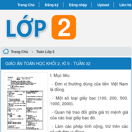
Trang Chủ
Đăng ký
Đăng nhập
Upload
Liên hệ
›
Trang Chủ
Toán Lớp 2
GIÁO ÁN TOÁN HỌC KHỐI 2, KÌ II - TUẦN 32
I. Mục tiêu
- Đơn vị thường dùng của tiền Việt Nam
là đồng.
- Một số loại giấy bạc (100, 200, 500.
1000, 2000).
- Quan hệ trao đổi giữa giá trị mệnh giá
của các loại giấy bạc đó.
- Làm các phép tính cộng, trừ trên các
số với đơn vị đồng.