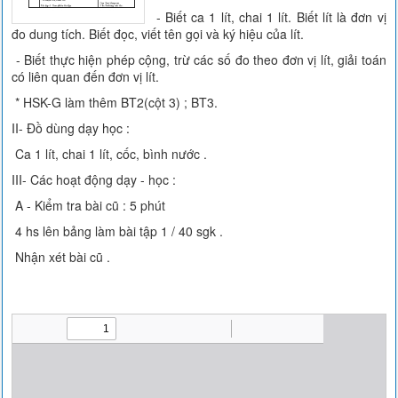
- Biết ca 1 lít, chai 1 lít. Biết lít là đơn vị
đo dung tích. Biết đọc, viết tên gọi và ký hiệu của lít.
- Biết thực hiện phép cộng, trừ các số đo theo đơn vị lít, giải toán
có liên quan đến đơn vị lít.
* HSK-G làm thêm BT2(cột 3) ; BT3.
II- Đồ dùng dạy học :
Ca 1 lít, chai 1 lít, cốc, bình nước .
III- Các hoạt động dạy - học :
A - Kiểm tra bài cũ : 5 phút
4 hs lên bảng làm bài tập 1 / 40 sgk .
Nhận xét bài cũ .