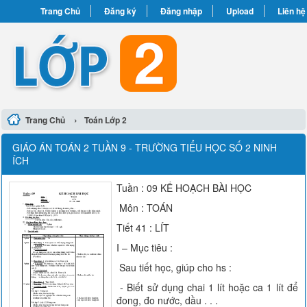
Trang Chủ
Đăng ký
Đăng nhập
Upload
Liên hệ
›
Trang Chủ
Toán Lớp 2
GIÁO ÁN TOÁN 2 TUẦN 9 - TRƯỜNG TIỂU HỌC SỐ 2 NINH
ÍCH
Tuần : 09 KẾ HOẠCH BÀI HỌC
Môn : TOÁN
Tiết 41 : LÍT
I – Mục tiêu :
Sau tiết học, giúp cho hs :
- Biết sử dụng chai 1 lít hoặc ca 1 lít để
đong, đo nước, dầu . . .