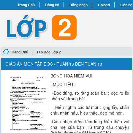
Trang Chủ
Đăng ký
Đăng nhập
Upload
Liên hệ
›
Trang Chủ
Tập Đọc Lớp 2
GIÁO ÁN MÔN TẬP ĐỌC - TUẦN 13 ĐẾN TUẦN 18
BÔNG HOA NIỀM VUI
I.MỤC TIÊU :
-Đọc đúng, rõ ràng toàn bài ; đọc rõ lời
nhân vật trong bài.
- Hiểu nghĩa các từ mới : lộng lẫy, chần
chừ, nhân hậu, hiếu thảo, đẹp mê hồn.
-Cảm nhận được tấm lòng hiếu thảo với
cha mẹ của bạn HS trong câu chuyện
(trả lời được các CH trong SGK ).