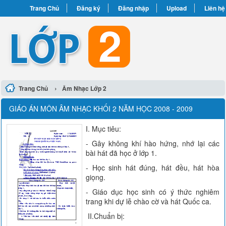
Trang Chủ
Đăng ký
Đăng nhập
Upload
Liên hệ
›
Trang Chủ
Âm Nhạc Lớp 2
GIÁO ÁN MÔN ÂM NHẠC KHỐI 2 NĂM HỌC 2008 - 2009
I. Mục tiêu:
- Gây không khí hào hứng, nhớ lại các
bài hát đã học ở lớp 1.
- Học sinh hát đúng, hát đều, hát hòa
giọng.
- Giáo dục học sinh có ý thức nghiêm
trang khi dự lễ chào cờ và hát Quốc ca.
II.Chuẩn bị: