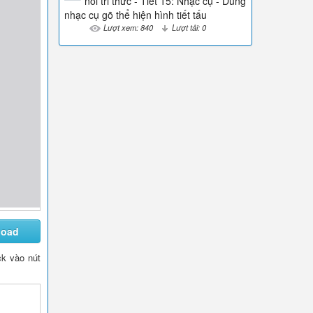
nối tri thức - Tiết 15: Nhạc cụ - Dùng
nhạc cụ gõ thể hiện hình tiết tấu
Lượt xem: 840
Lượt tải: 0
load
ck vào nút