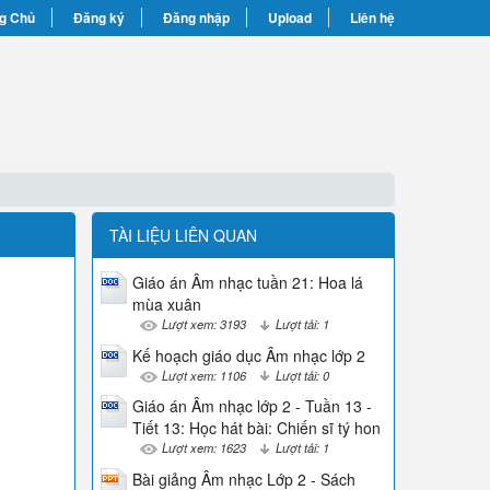
g Chủ
Đăng ký
Đăng nhập
Upload
Liên hệ
TÀI LIỆU LIÊN QUAN
Giáo án Âm nhạc tuần 21: Hoa lá
mùa xuân
Lượt xem: 3193
Lượt tải: 1
Kế hoạch giáo dục Âm nhạc lớp 2
Lượt xem: 1106
Lượt tải: 0
Giáo án Âm nhạc lớp 2 - Tuần 13 -
Tiết 13: Học hát bài: Chiến sĩ tý hon
Lượt xem: 1623
Lượt tải: 1
Bài giảng Âm nhạc Lớp 2 - Sách