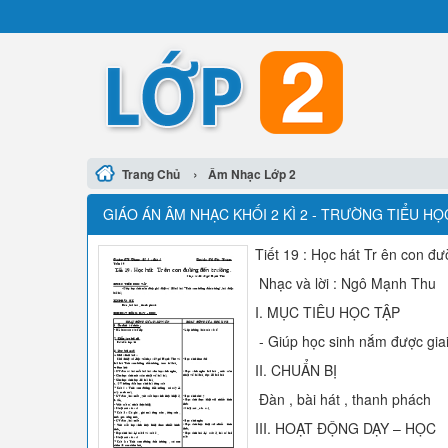
›
Trang Chủ
Âm Nhạc Lớp 2
GIÁO ÁN ÂM NHẠC KHỐI 2 KÌ 2 - TRƯỜNG TIỂU HỌ
Tiết 19 : Học hát Tr ên con đ
Nhạc và lời : Ngô Mạnh Thu
I. MỤC TIÊU HỌC TẬP
- Giúp học sinh nắm được giai 
II. CHUẨN BỊ
Đàn , bài hát , thanh phách
III. HOẠT ĐỘNG DẠY – HỌC