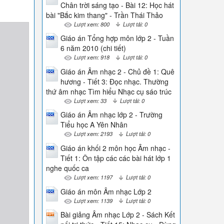
Chân trời sáng tạo - Bài 12: Học hát
bài "Bắc kim thang" - Trần Thái Thảo
Lượt xem: 800
Lượt tải: 0
Giáo án Tổng hợp môn lớp 2 - Tuần
6 năm 2010 (chi tiết)
Lượt xem: 918
Lượt tải: 0
Giáo án Âm nhạc 2 - Chủ đề 1: Quê
hương - Tiết 3: Đọc nhạc. Thường
thứ âm nhạc Tìm hiểu Nhạc cụ sáo trúc
Lượt xem: 33
Lượt tải: 0
Giáo án Âm nhạc lớp 2 - Trường
Tiểu học A Yên Nhân
Lượt xem: 2193
Lượt tải: 0
Giáo án khối 2 môn học Âm nhạc -
Tiết 1: Ôn tập các các bài hát lớp 1
nghe quốc ca
Lượt xem: 1197
Lượt tải: 0
Giáo án môn Âm nhạc Lớp 2
Lượt xem: 1139
Lượt tải: 0
Bài giảng Âm nhạc Lớp 2 - Sách Kết