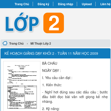
Trang Chủ
Đăng ký
Đăng nhập
Upload
Liên hệ
›
Trang Chủ
Mĩ Thuật Lớp 2
KẾ HOẠCH GIẢNG DẠY KHỐI 2 - TUẦN 11 NĂM HỌC 2009
BÀ CHÁU
NGÀY DẠY :
I. Yêu cầu cần đạt :
1. Kiến thức:
- Nghỉ hơi đúng sau các dấu câu ; bước
đầu biết đọc bài văn với giọng kể nhẹ
nhàng.
2. Kỹ năng: