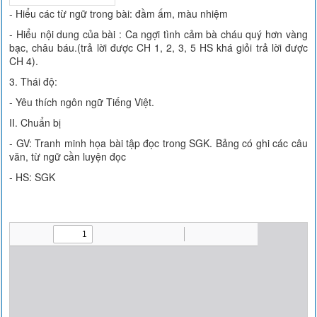
- Hiểu các từ ngữ trong bài: đầm ấm, màu nhiệm
- Hiểu nội dung của bài : Ca ngợi tình cảm bà cháu quý hơn vàng
bạc, châu báu.(trả lời được CH 1, 2, 3, 5 HS khá giỏi trả lời được
CH 4).
3. Thái độ:
- Yêu thích ngôn ngữ Tiếng Việt.
II. Chuẩn bị
- GV: Tranh minh họa bài tập đọc trong SGK. Bảng có ghi các câu
văn, từ ngữ cần luyện đọc
- HS: SGK