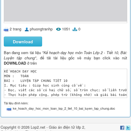
2 trang
phuongtranhp
1051
0
Download
Bạn đang xem tài liệu
"Kế hoạch dạy học môn Toán Lớp 2 - Tiết 10, Bài:
Luyện tập chung"
, để tải tài liệu gốc về máy bạn click vào nút
DOWNLOAD
ở trên
KẾ HOẠCH DẠY HỌC

MÔN : 	TOÁN

BÀI : 	LUYỆN TẬP CHUNG	TIẾT 10

I. Mục tiêu : Giúp học sinh củng cố về :

- Đọc, viết các số có hai chữ số, số tròn chục; số liền trước 
- Thực hiện phép cộng, phép trừ (không nhớ) và giải bài toán c
II. Các hoạt động dạy và học :

Tài liệu đính kèm:
Giáo viên

ke_hoach_day_hoc_mon_toan_lop_2_tiet_10_bai_luyen_tap_chung.doc
Học sinh

A. Kiểm tra bài cũ : Luyện tập

- Yêu cầu 4 hs lên sửa bài lần lượt bài 2, 3

- 3 hs lên đặt tính và tính, 1 hs làm bài toán có lời văn.

Copyright © 2026 Lop2.net -
Giáo án điện tử lớp 2
,
- Yêu cầu cả lớp nhận xét
