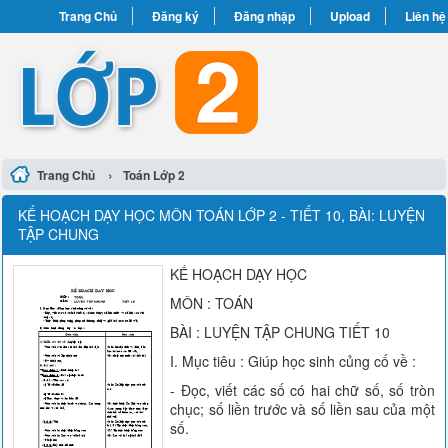
Trang Chủ
Đăng ký
Đăng nhập
Upload
Liên hệ
›
Trang Chủ
Toán Lớp 2
KẾ HOẠCH DẠY HỌC MÔN TOÁN LỚP 2 - TIẾT 10, BÀI: LUYỆN
TẬP CHUNG
KẾ HOẠCH DẠY HỌC
MÔN : TOÁN
BÀI : LUYỆN TẬP CHUNG TIẾT 10
I. Mục tiêu : Giúp học sinh củng cố về :
- Đọc, viết các số có hai chữ số, số tròn
chục; số liền trước và số liền sau của một
số.