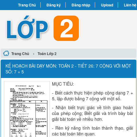
Trang Chủ
Đăng ký
Đăng nhập
Upload
Liên hệ
›
Trang Chủ
Toán Lớp 2
KẾ HOẠCH BÀI DẠY MÔN: TOÁN 2 - TIẾT 26: 7 CỘNG VỚI MỘT
SỐ: 7 + 5
MỤC TIÊU:
- Biết cách thực hiện phép cộng dạng 7 +
5, lập được bảng 7 cộng với một số.
- Nhận biết trực giác về tính giao hoán
của phép cộng; Biết giải và trình bày bài
giải bài toán về nhiều hơn.
- Rèn kỹ năng tính toán thành thạo, giải
các bài toán liên quan.