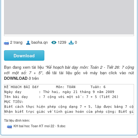
2 trang
baoha.qn
1239
0
Download
Bạn đang xem tài liệu
"Kế hoạch bài dạy môn: Toán 2 - Tiết 26: 7 cộng
với một số: 7 + 5"
, để tải tài liệu gốc về máy bạn click vào nút
DOWNLOAD
ở trên
KẾ HOẠCH BÀI DẠY	Môn: TOÁN	Tuần: 6

Ngày dạy	: Thứ hai, ngày 21 tháng 9 năm 2009

Tên bài dạy	: 7 cộng với một số : 7 + 5 (Tiết 26)

MỤC TIÊU:

Biết cách thực hiện phép cộng dạng 7 + 5, lập được bảng 7 cộng
Nhận biết trực giác về tính giao hoán của phép cộng; Biết giải
Rèn kỹ năng tính toán thành thạo, giải các bài toán liên quan.
Tài liệu đính kèm:
Giáo dục HS tích cực học tập, cẩn thận, chính xác khi làm bài.
KH bai hoc Toan KT moi 22 - 9.doc
CHUẨN BỊ:

Giáo viên	: Que tính

III. CÁC HOẠT ĐỘNG DẠY HỌC:	Thầy	
