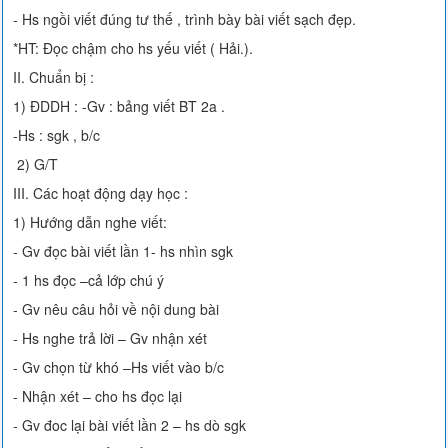
- Hs ngồi viết đúng tư thế , trình bày bài viết sạch đẹp.
*HT: Đọc chậm cho hs yếu viết ( Hải.).
II. Chuẩn bị :
1) ĐDDH : -Gv : bảng viết BT 2a .
-Hs : sgk , b/c
2) G/T
III. Các hoạt động dạy học :
1) Hướng dẫn nghe viết:
- Gv đọc bài viết lần 1- hs nhìn sgk
- 1 hs đọc –cả lớp chú ý
- Gv nêu câu hỏi về nội dung bài
- Hs nghe trả lời – Gv nhận xét
- Gv chọn từ khó –Hs viết vào b/c
- Nhận xét – cho hs đọc lại
- Gv đoc lại bài viết lần 2 – hs dò sgk