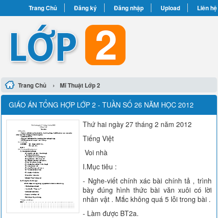
Trang Chủ
Đăng ký
Đăng nhập
Upload
Liên hệ
›
Trang Chủ
Mĩ Thuật Lớp 2
GIÁO ÁN TỔNG HỢP LỚP 2 - TUẦN SỐ 26 NĂM HỌC 2012
Thứ hai ngày 27 tháng 2 năm 2012
Tiếng Việt
Voi nhà
I.Mục tiêu :
- Nghe-viết chính xác bài chính tả , trình
bày đúng hình thức bài văn xuôi có lời
nhân vật . Mắc không quá 5 lỗi trong bài .
- Làm được BT2a.