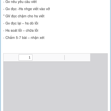
- Gv nêu yêu cầu viết
- Gv đọc -Hs nhge viết vào vở
* GV đọc chậm cho hs viết
- Gv đọc lại – hs dò lỗi
- Hs soát lỗi – chữa lỗi
- Chấm 5-7 bài – nhận xét