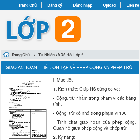
Trang Chủ
Đăng ký
Đăng nhập
Upload
Liên hệ
›
Trang Chủ
Tự Nhiên và Xã Hội Lớp 2
GIÁO ÁN TOÁN - TIẾT: ÔN TẬP VỀ PHÉP CỘNG VÀ PHÉP TRỪ
I. Mục tiêu
1. Kiến thức: Giúp HS củng cố về:
- Cộng, trừ nhẩm trong phạm vi các bảng
tính.
- Cộng, trừ có nhớ trong phạm vi 100.
- Tính chất giao hoán của phép cộng.
Quan hệ giữa phép cộng và phép trừ.
2. Kỹ năng: