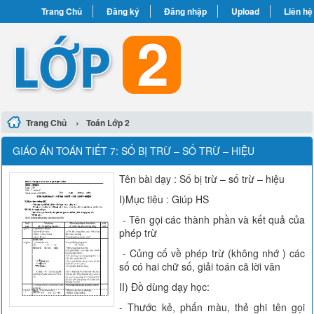
Trang Chủ
Đăng ký
Đăng nhập
Upload
Liên hệ
›
Trang Chủ
Toán Lớp 2
GIÁO ÁN TOÁN TIẾT 7: SỐ BỊ TRỪ – SỐ TRỪ – HIỆU
Tên bài dạy : Số bị trừ – số trừ – hiệu
I)Mục tiêu : Giúp HS
- Tên gọi các thành phần và kết quả của
phép trừ
- Củng cố về phép trừ (không nhớ ) các
số có hai chữ số, giải toán cã lời văn
II) Đồ dùng dạy học:
- Thước kẻ, phấn màu, thẻ ghi tên gọi