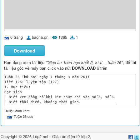
6 trang
baoha.qn
1365
1
Download
Bạn đang xem tài liệu
"Giáo án Toán học khối 2, kì II - Tuần 26"
, để tải
tài liệu gốc về máy bạn click vào nút
DOWNLOAD
ở trên
Tuần 26 Thứ hai ngày 7 tháng 3 năm 2011

Tiết 126: luyện tập (127)

I. Mục tiêu: 

Học sinh

- Biết xem đồng hồ khi kim phút chỉ vào số 3, số 6. 

- Biết thời điểm, khoảng thời gian.

- Nhận biết việc sử dụng thời gian trong đời sống hằng ngày.

Tài liệu đính kèm:
II. Đồ dùng dạy – học:

TuÇn 26.doc
	G: mô hình đồng hồ, bảng phụ

	H: Bảng con, mô hình đồng hồ

III. Các hoạt động dạy – học:

Nội dung

Copyright © 2026 Lop2.net -
Giáo án điện tử lớp 2
,
Cách thức tiến hành
