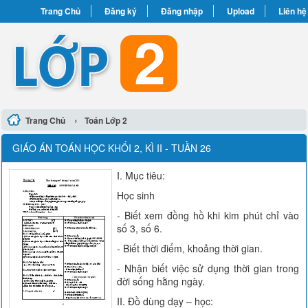
Trang Chủ
Đăng ký
Đăng nhập
Upload
Liên hệ
›
Trang Chủ
Toán Lớp 2
GIÁO ÁN TOÁN HỌC KHỐI 2, KÌ II - TUẦN 26
I. Mục tiêu:
Học sinh
- Biết xem đồng hồ khi kim phút chỉ vào
số 3, số 6.
- Biết thời điểm, khoảng thời gian.
- Nhận biết việc sử dụng thời gian trong
đời sống hằng ngày.
II. Đồ dùng dạy – học: