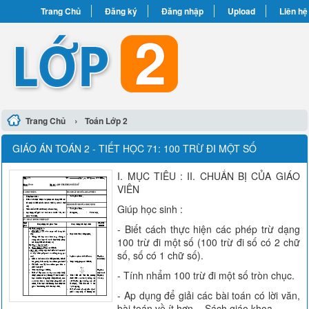
Trang Chủ
Đăng ký
Đăng nhập
Upload
Liên hệ
›
Trang Chủ
Toán Lớp 2
GIÁO ÁN TOÁN 2 - TIẾT HỌC 71: 100 TRỪ ĐI MỘT SỐ
I. MỤC TIÊU : II. CHUẨN BỊ CỦA GIÁO
VIÊN
Giúp học sinh :
- Biết cách thực hiện các phép trừ dạng
100 trừ đi một số (100 trừ đi số có 2 chữ
số, số có 1 chữ số).
- Tính nhẩm 100 trừ đi một số tròn chục.
- Ap dụng để giải các bài toán có lời văn,
bài toán về ít hơn. - Sách giáo khoa.