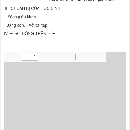
III. CHUẨN BỊ CỦA HỌC SINH
- Sách giáo khoa.
- Bảng con. - Vở bài tập .
IV. HOẠT ĐỘNG TRÊN LỚP