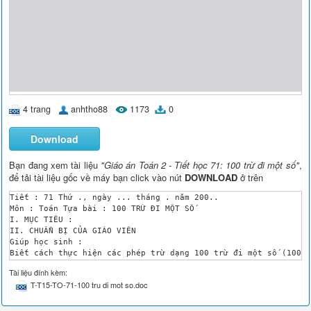
4 trang
anhtho88
1173
0
Download
Bạn đang xem tài liệu
"Giáo án Toán 2 - Tiết học 71: 100 trừ đi một số"
,
để tải tài liệu gốc về máy bạn click vào nút
DOWNLOAD
ở trên
Tiết : 71 Thứ ., ngày ... tháng . năm 200..

Môn : Toán Tựa bài : 100 TRỪ ĐI MỘT SỐ

I. MỤC TIÊU :

II. CHUẨN BỊ CỦA GIÁO VIÊN 

Giúp học sinh :

Biết cách thực hiện các phép trừ dạng 100 trừ đi một số (100 t
Tính nhẩm 100 trừ đi một số tròn chục.

Tài liệu đính kèm:
Aùp dụng để giải các bài toán có lời văn, bài toán về ít hơn.

T-T15-TO-71-100 tru di mot so.doc
Sách giáo khoa. 

III. CHUẨN BỊ CỦA HỌC SINH 

Sách giáo khoa. 
