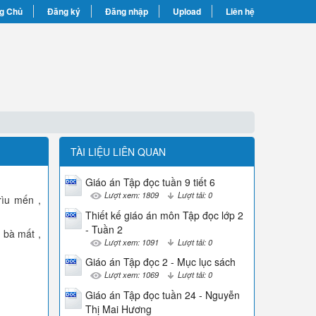
g Chủ
Đăng ký
Đăng nhập
Upload
Liên hệ
TÀI LIỆU LIÊN QUAN
Giáo án Tập đọc tuần 9 tiết 6
Lượt xem: 1809
Lượt tải: 0
rìu mến ,
Thiết kế giáo án môn Tập đọc lớp 2
- Tuần 2
 bà mất ,
Lượt xem: 1091
Lượt tải: 0
Giáo án Tập đọc 2 - Mục lục sách
Lượt xem: 1069
Lượt tải: 0
Giáo án Tập đọc tuần 24 - Nguyễn
Thị Mai Hương