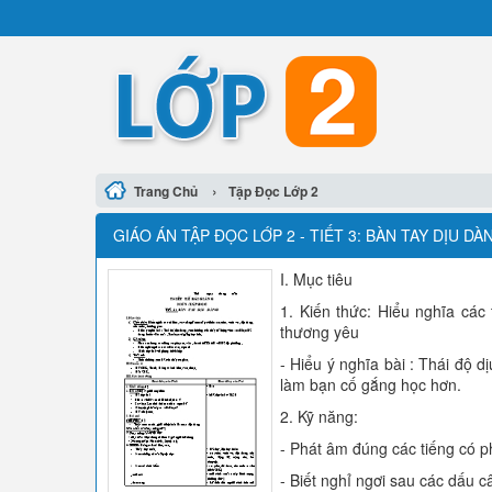
›
Trang Chủ
Tập Đọc Lớp 2
GIÁO ÁN TẬP ĐỌC LỚP 2 - TIẾT 3: BÀN TAY DỊU DÀ
I. Mục tiêu
1. Kiến thức: Hiểu nghĩa các 
thương yêu
- Hiểu ý nghĩa bài : Thái độ 
làm bạn cố gắng học hơn.
2. Kỹ năng:
- Phát âm đúng các tiếng có p
- Biết nghỉ ngơi sau các dấu c