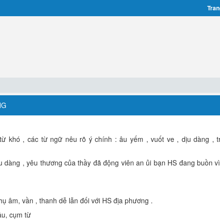
Tran
NG
từ khó , các từ ngữ nêu rõ ý chính : âu yếm , vuốt ve , dịu dàng , t
dịu dàng , yêu thương của thầy đã động viên an ủi bạn HS đang buồn vì
hụ âm, vần , thanh dễ lẫn đối với HS địa phương .
âu, cụm từ