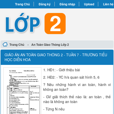
Trang Chủ
Đăng ký
Đăng nhập
Upload
Liên hệ
›
Trang Chủ
An Toàn Giao Thông Lớp 2
GIÁO ÁN AN TOÀN GIAO THÔNG 2 - TUẦN 7 - TRƯỜNG TIỂU
HỌC DIỄN HOA
1. HĐ1: - Giới thiệu bài
2. HĐ2: - YC h/s quan sát hình 5, 6
? Nêu những hành vi an toàn, hành vi
không an toàn?
- GV giải thích thế nào là: an toàn , thế
nào là không an toàn
- Từng N nêu