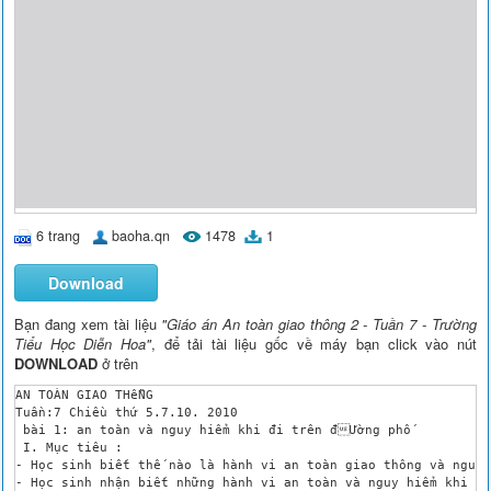
6 trang
baoha.qn
1478
1
Download
Bạn đang xem tài liệu
"Giáo án An toàn giao thông 2 - Tuần 7 - Trường
Tiểu Học Diễn Hoa"
, để tải tài liệu gốc về máy bạn click vào nút
DOWNLOAD
ở trên
AN TOÀN GIAO THễNG

Tuần:7 Chiều thứ 5.7.10. 2010

 bài 1: an toàn và nguy hiểm khi đi trên đƯờng phố 

 I. Mục tiêu : 

- Học sinh biết thế nào là hành vi an toàn giao thông và nguy 
- Học sinh nhận biết những hành vi an toàn và nguy hiểm khi đ