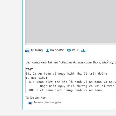
10 trang
haihoa22
2150
5
Bạn đang xem tài liệu
"Giáo án An toàn giao thông khối lớp 
ATGT

Bài 1: An toàn và nguy hiểm khi đi trên đường.

I. Mục tiêu: 

- KT: Nhận biết thế nào là hành vi an toàn và nguy
	Nhận biết nguy hiểm thường có khi đi trên đường phố.

- KN: Biết phân biệt những hành vi an toàn

	Biết cách đi trông ngõ, hẻm, vỉa hè.

Tài liệu đính kèm:
- TĐ: Đi trên vỉa hè không đùa nghịch.

An toan giao thong.doc
II. Nội dung an toàn:

- Trẻ em cầm tay người lớn khi đi bộ sang đường.

- Trẻ em không được chạy chơi dưới lòng đường, khô
III. Đồ dùng dạy học:
