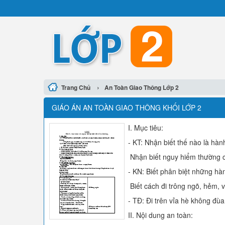
›
Trang Chủ
An Toàn Giao Thông Lớp 2
GIÁO ÁN AN TOÀN GIAO THÔNG KHỐI LỚP 2
I. Mục tiêu:
- KT: Nhận biết thế nào là hàn
Nhận biết nguy hiểm thường có
- KN: Biết phân biệt những hàn
Biết cách đi trông ngõ, hẻm, v
- TĐ: Đi trên vỉa hè không đùa
II. Nội dung an toàn: