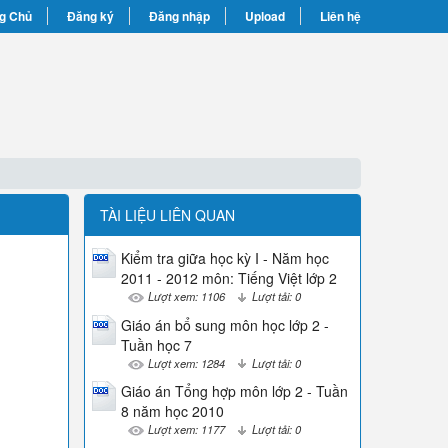
g Chủ
Đăng ký
Đăng nhập
Upload
Liên hệ
TÀI LIỆU LIÊN QUAN
Kiểm tra giữa học kỳ I - Năm học
2011 - 2012 môn: Tiếng Việt lớp 2
Lượt xem: 1106
Lượt tải: 0
Giáo án bổ sung môn học lớp 2 -
Tuần học 7
Lượt xem: 1284
Lượt tải: 0
Giáo án Tổng hợp môn lớp 2 - Tuần
8 năm học 2010
Lượt xem: 1177
Lượt tải: 0