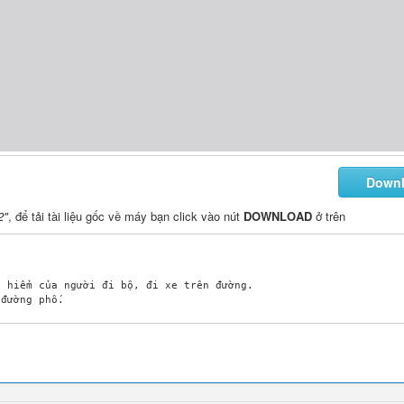
Down
2"
, để tải tài liệu gốc về máy bạn click vào nút
DOWNLOAD
ở trên
 hiểm của người đi bộ, đi xe trên đường.

ng qua đường khi tầm nhìn che khuất, ngồi trên xe máy cần đội mũ