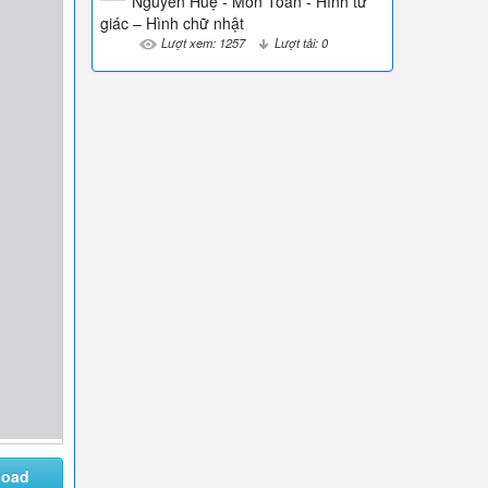
Nguyễn Huệ - Môn Toán - Hình tứ
giác – Hình chữ nhật
Lượt xem: 1257
Lượt tải: 0
load