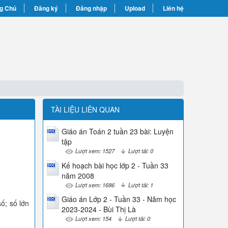
g Chủ
Đăng ký
Đăng nhập
Upload
Liên hệ
TÀI LIỆU LIÊN QUAN
Giáo án Toán 2 tuần 23 bài: Luyện
tập
Lượt xem: 1527
Lượt tải: 0
Kế hoạch bài học lớp 2 - Tuần 33
năm 2008
Lượt xem: 1686
Lượt tải: 1
Giáo án Lớp 2 - Tuần 33 - Năm học
ố; số lớn
2023-2024 - Bùi Thị Là
Lượt xem: 154
Lượt tải: 0