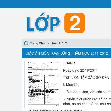
›
Trang Chủ
Toán Lớp 2
GIÁO ÁN MÔN TOÁN LỚP 2 - NĂM HỌC 2011-2012 
TUẦN 1
Ngày dạy: 22 / 8/2011
Tiết 1: ÔN TẬP CÁC SỐ ĐẾN 
I. Mục tiêu
- Biết đếm, đọc, viết các số đ
- Nhận biết được các số có mộ
nhất, số bé nhất có hai chữ số;
- Bài tập cần làm : bài 1, bài 2, bài 3