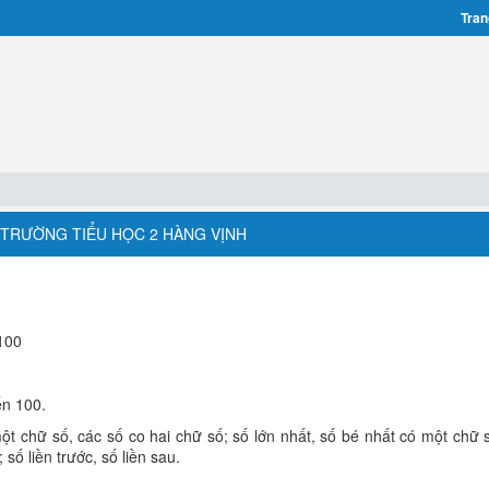
Tran
- TRƯỜNG TIỂU HỌC 2 HÀNG VỊNH
100
ến 100.
t chữ số, các số co hai chữ số; số lớn nhất, số bé nhất có một chữ s
 số liền trước, số liền sau.