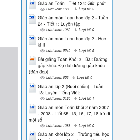
Giáo án Toán - Tiết 124: Giờ, phút
Lượt xem: 1603
Lượt tải: 3
Giáo án môn Toán học lớp 2 - Tuần
24 - Tiết 1: Luyện tập
Lượt xem: 1062
Lượt tải: 0
Giáo án môn Toán học lớp 2 - Học
kì II
Lượt xem: 5510
Lượt tải: 5
Bài giảng Toán Khối 2 - Bài: Đường
gấp khúc. Độ dài đường gấp khúc
(Bản đẹp)
Lượt xem: 653
Lượt tải: 0
Giáo án lớp 2 (Buổi chiều) - Tuần
18: Luyện Tiếng Việt:
Lượt xem: 3120
Lượt tải: 1
Giáo án môn Toán khối 2 năm 2007
- 2008 - Tiết 65: 15, 16, 17, 18 trừ đi
một số
Lượt xem: 1286
Lượt tải: 0
Giáo án khối lớp 2 - Trường tiểu học