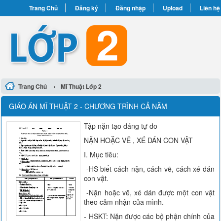
Trang Chủ
Đăng ký
Đăng nhập
Upload
Liên hệ
›
Trang Chủ
Mĩ Thuật Lớp 2
GIÁO ÁN MĨ THUẬT 2 - CHƯƠNG TRÌNH CẢ NĂM
Tập nặn tạo dáng tự do
NẶN HOẶC VẼ , XÉ DÁN CON VẬT
I. Mục tiêu:
-HS biết cách nặn, cách vẽ, cách xé dán
con vật.
-Nặn hoặc vẽ, xé dán được một con vật
theo cảm nhận của mình.
- HSKT: Nặn được các bộ phận chính của