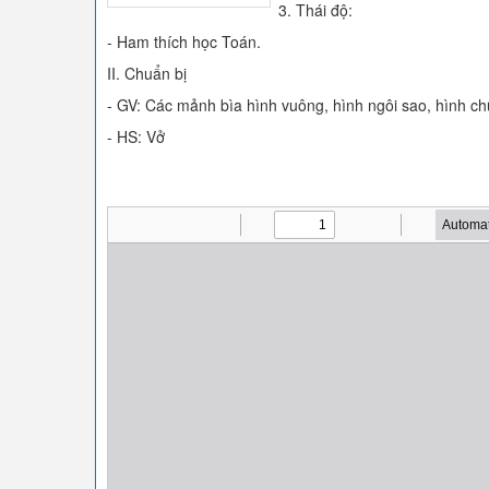
3. Thái độ:
- Ham thích học Toán.
II. Chuẩn bị
- GV: Các mảnh bìa hình vuông, hình ngôi sao, hình ch
- HS: Vở