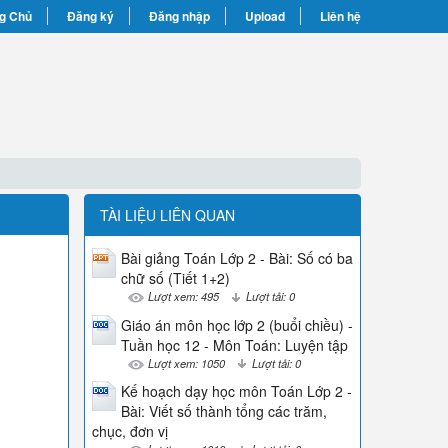
g Chủ
Đăng ký
Đăng nhập
Upload
Liên hệ
TÀI LIỆU LIÊN QUAN
Bài giảng Toán Lớp 2 - Bài: Số có ba
chữ số (Tiết 1+2)
Lượt xem: 495
Lượt tải: 0
Giáo án môn học lớp 2 (buổi chiều) -
Tuần học 12 - Môn Toán: Luyện tập
Lượt xem: 1050
Lượt tải: 0
Kế hoạch dạy học môn Toán Lớp 2 -
Bài: Viết số thành tổng các trăm,
chục, đơn vị