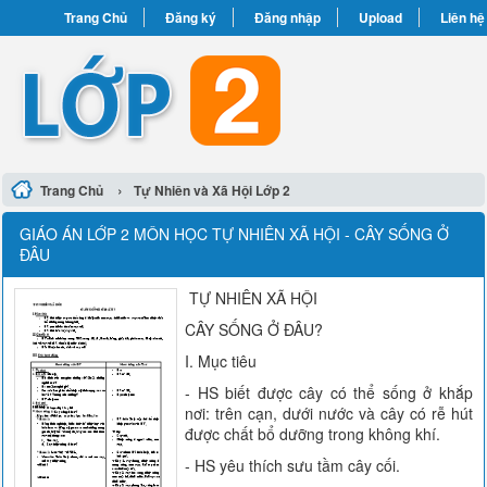
Trang Chủ
Đăng ký
Đăng nhập
Upload
Liên hệ
›
Trang Chủ
Tự Nhiên và Xã Hội Lớp 2
GIÁO ÁN LỚP 2 MÔN HỌC TỰ NHIÊN XÃ HỘI - CÂY SỐNG Ở
ĐÂU
TỰ NHIÊN XÃ HỘI
CÂY SỐNG Ở ĐÂU?
I. Mục tiêu
- HS biết được cây có thể sống ở khắp
nơi: trên cạn, dưới nước và cây có rễ hút
được chất bổ dưỡng trong không khí.
- HS yêu thích sưu tầm cây cối.