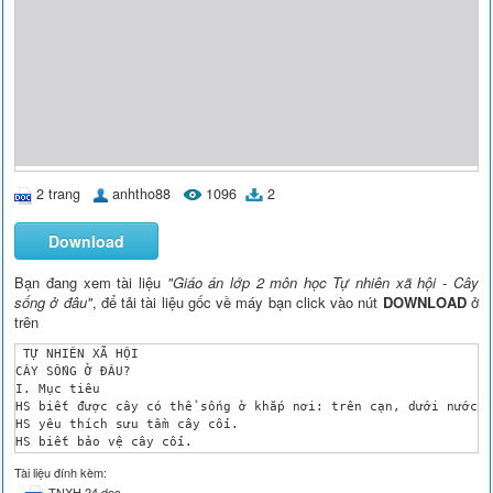
2 trang
anhtho88
1096
2
Download
Bạn đang xem tài liệu
"Giáo án lớp 2 môn học Tự nhiên xã hội - Cây
sống ở đâu"
, để tải tài liệu gốc về máy bạn click vào nút
DOWNLOAD
ở
trên
 TỰ NHIÊN XÃ HỘI

CÂY SỐNG Ở ĐÂU?

I. Mục tiêu

HS biết được cây có thể sống ở khắp nơi: trên cạn, dưới nước v
HS yêu thích sưu tầm cây cối.

HS biết bảo vệ cây cối.

II. Chuẩn bị

Tài liệu đính kèm:
GV: Aûnh minh họa trong SGK trang 50, 51. Bút dạ bảng, giấy A3
TNXH 24.doc