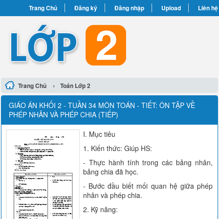
Trang Chủ
Đăng ký
Đăng nhập
Upload
Liên hệ
›
Trang Chủ
Toán Lớp 2
GIÁO ÁN KHỐI 2 - TUẦN 34 MÔN TOÁN - TIẾT: ÔN TẬP VỀ
PHÉP NHÂN VÀ PHÉP CHIA (TIẾP)
I. Mục tiêu
1. Kiến thức: Giúp HS:
- Thực hành tính trong các bảng nhân,
bảng chia đã học.
- Bước đầu biết mối quan hệ giữa phép
nhân và phép chia.
2. Kỹ năng: