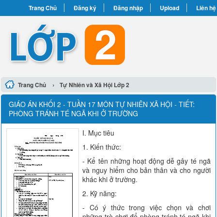
Trang Chủ
Đăng ký
Đăng nhập
Upload
Liên hệ
›
Trang Chủ
Tự Nhiên và Xã Hội Lớp 2
GIÁO ÁN KHỐI 2 - TUẦN 17 MÔN TỰ NHIÊN XÃ HỘI - TIẾT:
PHÒNG TRÁNH TÉ NGÃ KHI Ở TRƯỜNG
I. Mục tiêu
1. Kiến thức:
- Kể tên những hoạt động dễ gây té ngã
và nguy hiểm cho bản thân và cho người
khác khi ở trường.
2. Kỹ năng:
- Có ý thức trong việc chọn và chơi
những trò chơi để phòng tránh té ngã khi