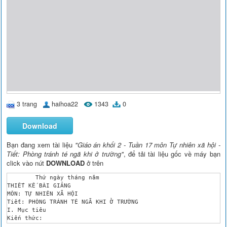
3 trang
haihoa22
1343
0
Download
Bạn đang xem tài liệu
"Giáo án khối 2 - Tuần 17 môn Tự nhiên xã hội -
Tiết: Phòng tránh té ngã khi ở trường"
, để tải tài liệu gốc về máy bạn
click vào nút
DOWNLOAD
ở trên
	Thứ ngày tháng năm 

THIẾT KẾ BÀI GIẢNG

MÔN: TỰ NHIÊN XÃ HỘI

Tiết: PHÒNG TRÁNH TÉ NGÃ KHI Ở TRƯỜNG

I. Mục tiêu

Kiến thức: 

Kể tên những hoạt động dễ gây té ngã và nguy hiểm cho bản thân