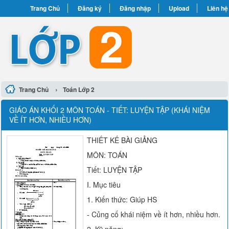
Trang Chủ
Đăng ký
Đăng nhập
Upload
Liên hệ
›
Trang Chủ
Toán Lớp 2
GIÁO ÁN KHỐI 2 MÔN TOÁN - TIẾT: LUYỆN TẬP (KHÁI NIỆM
VỀ ÍT HƠN, NHIỀU HƠN)
THIẾT KẾ BÀI GIẢNG
MÔN: TOÁN
Tiết: LUYỆN TẬP
I. Mục tiêu
1. Kiến thức: Giúp HS
- Củng cố khái niệm về ít hơn, nhiều hơn.