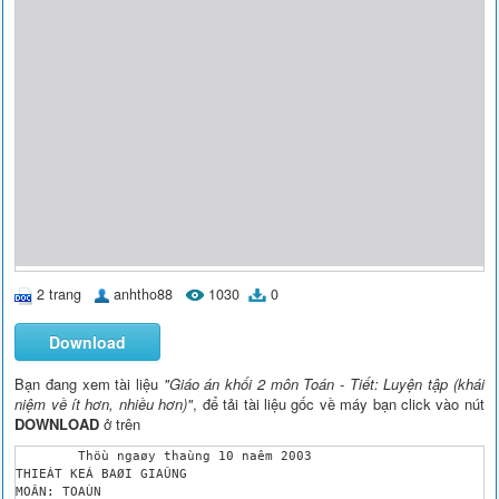
2 trang
anhtho88
1030
0
Download
Bạn đang xem tài liệu
"Giáo án khối 2 môn Toán - Tiết: Luyện tập (khái
niệm về ít hơn, nhiều hơn)"
, để tải tài liệu gốc về máy bạn click vào nút
DOWNLOAD
ở trên
	Thöù ngaøy thaùng 10 naêm 2003

THIEÁT KEÁ BAØI GIAÛNG

MOÂN: TOAÙN
