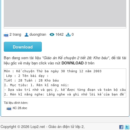
2 trang
duongtran
1642
0
Download
Bạn đang xem tài liệu
"Giáo án Kể chuyện 2 tiết 28: Kho báu"
, để tải tài
liệu gốc về máy bạn click vào nút
DOWNLOAD
ở trên
Môn : Kể chuyện Thứ ba ngày 30 tháng 12 năm 2003 

 Lớp : 2 Tên bài dạy : 

Tiết : 28 Tuần : 28 Kho báu

I. Mục tiêu: 1. Rèn kĩ năng nói:

- Dựa vào trí nhớ và gợi ý, kể được từng đoạn và toàn bộ câu c
2. Rèn kĩ năng nghe: Lắng nghe và ghi nhớ lời kể của bạn để nh
II. Đồ dùng dạy học : 

Tài liệu đính kèm:
 - GV ghi sẵn nội dung gợi ý kể 3 đoạn câu chuyện. 

KC 28.doc
 III. Hoạt động dạy học: 

Thời gian

Nội dung các hoạt động

dạy học

Copyright © 2026 Lop2.net -
Giáo án điện tử lớp 2
,
Phương pháp, hình thức tổ chức dạy học tương ứng
