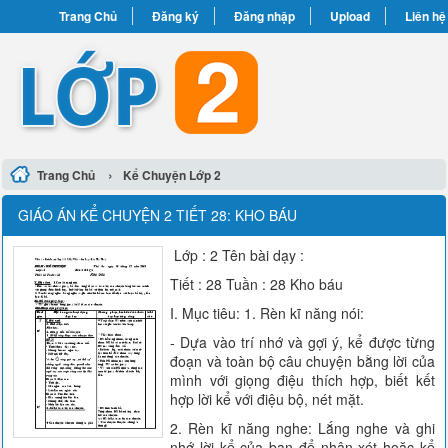
Trang Chủ
Đăng ký
Đăng nhập
Upload
Liên hệ
›
Trang Chủ
Kể Chuyện Lớp 2
GIÁO ÁN KỂ CHUYỆN 2 TIẾT 28: KHO BÁU
Lớp : 2 Tên bài dạy :
Tiết : 28 Tuần : 28 Kho báu
I. Mục tiêu: 1. Rèn kĩ năng nói:
- Dựa vào trí nhớ và gợi ý, kể được từng
đoạn và toàn bộ câu chuyện bằng lời của
mình với giọng điệu thích hợp, biết kết
hợp lời kể với điệu bộ, nét mặt.
2. Rèn kĩ năng nghe: Lắng nghe và ghi
nhớ lời kể của bạn để nhận xét hoặc kể