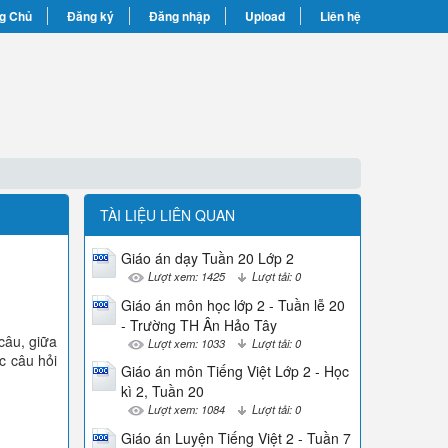
g Chủ
Đăng ký
Đăng nhập
Upload
Liên hệ
TÀI LIỆU LIÊN QUAN
Giáo án dạy Tuần 20 Lớp 2
Lượt xem: 1425
Lượt tải: 0
Giáo án môn học lớp 2 - Tuần lễ 20
- Trường TH Ân Hảo Tây
 câu, giữa
Lượt xem: 1033
Lượt tải: 0
c câu hỏi
Giáo án môn Tiếng Việt Lớp 2 - Học
kì 2, Tuần 20
Lượt xem: 1084
Lượt tải: 0
Giáo án Luyện Tiếng Việt 2 - Tuần 7