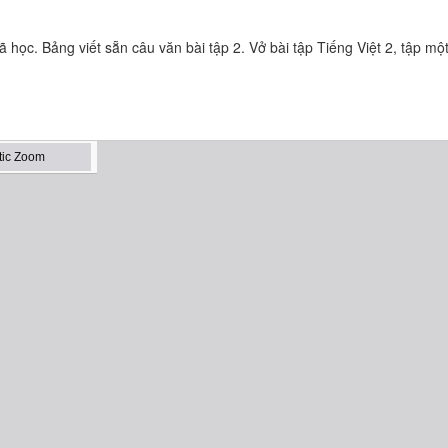
ã học. Bảng viết sẵn câu văn bài tập 2. Vở bài tập Tiếng Việt 2, tập một