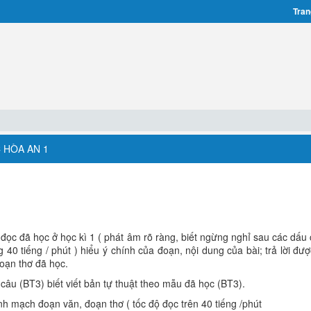
Tran
 HÒA AN 1
p đọc đã học ở học kì 1 ( phát âm rõ ràng, biết ngừng nghỉ sau các dấu
40 tiếng / phút ) hiểu ý chính của đoạn, nội dung của bài; trả lời đượ
oạn thơ đã học.
 câu (BT3) biết viết bản tự thuật theo mẫu đã học (BT3).
nh mạch đoạn văn, đoạn thơ ( tốc độ đọc trên 40 tiếng /phút