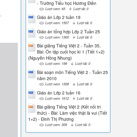
- Trường Tiểu học Hương Điền
Lượt xem: 45
Lượt tải: 0
.
Giáo án Lớp 2 tuần 19
Lượt xem: 1507
Lượt tải: 0
Giáo án tổng hợp Lớp 2 Tuần 25
Lượt xem: 1365
Lượt tải: 0
Bài giảng Tiếng Việt 2 - Tuần 35,
Bài: Ôn tập cuối học kì 1 (Tiết 1+2)
(Nguyễn Hồng Nhung)
Lượt xem: 199
Lượt tải: 0
Bài soạn môn Tiếng Việt 2 - Tuần 25
năm 2010
Lượt xem: 1308
Lượt tải: 0
Giáo án Lớp 2 tuần 16
Lượt xem: 1612
Lượt tải: 0
Bài giảng Tiếng Việt 2 (Kết nối tri
thức) - Bài: Làm việc thật là vui (Tiết
1+2) - Đinh Thị Phương
Lượt xem: 309
Lượt tải: 0