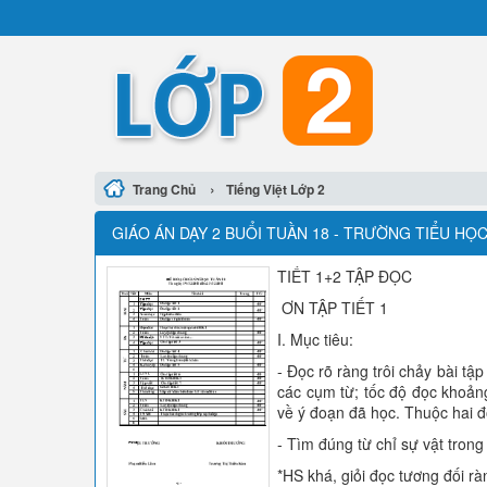
›
Trang Chủ
Tiếng Việt Lớp 2
GIÁO ÁN DẠY 2 BUỔI TUẦN 18 - TRƯỜNG TIỂU HỌC
TIẾT 1+2 TẬP ĐỌC
ƠN TẬP TIẾT 1
I. Mục tiêu:
- Đọc rõ ràng trôi chảy bài tậ
các cụm từ; tốc độ đọc khoảng 
về ý đoạn đã học. Thuộc hai đ
- Tìm đúng từ chỉ sự vật trong
*HS khá, giỏi đọc tương đối rà