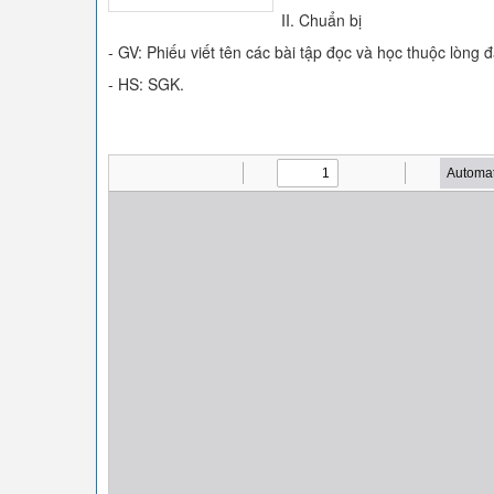
II. Chuẩn bị
- GV: Phiếu viết tên các bài tập đọc và học thuộc lòng đ
- HS: SGK.