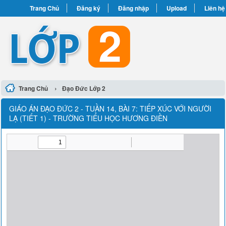
Trang Chủ
Đăng ký
Đăng nhập
Upload
Liên hệ
›
Trang Chủ
Đạo Đức Lớp 2
GIÁO ÁN ĐẠO ĐỨC 2 - TUẦN 14, BÀI 7: TIẾP XÚC VỚI NGƯỜI
LẠ (TIẾT 1) - TRƯỜNG TIỂU HỌC HƯƠNG ĐIỀN