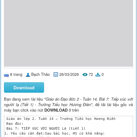
8 trang
Bạch Thảo
26/03/2026
72
0
Download
Bạn đang xem tài liệu
"Giáo án Đạo đức 2 - Tuần 14, Bài 7: Tiếp xúc với
người lạ (Tiết 1) - Trường Tiểu học Hương Điền"
, để tải tài liệu gốc về
máy bạn click vào nút
DOWNLOAD
ở trên
 Giáo án lớp 2. Tuần 14 – Trường Tiểu học Hương Điền

 Đạo đức:

 Bài 7: TIẾP XÚC VỚI NGƯỜI LẠ (tiết 1)

1. Yêu cầu cần đạt:Sau bài học, HS có khả năng:
