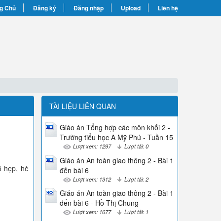
g Chủ
Đăng ký
Đăng nhập
Upload
Liên hệ
TÀI LIỆU LIÊN QUAN
Giáo án Tổng hợp các môn khối 2 -
Trường tiểu học A Mỹ Phú - Tuần 15
Lượt xem: 1297
Lượt tải: 0
Giáo án An toàn giao thông 2 - Bài 1
õ hẹp, hè
đến bài 6
Lượt xem: 1312
Lượt tải: 2
Giáo án An toàn giao thông 2 - Bài 1
đến bài 6 - Hồ Thị Chung
Lượt xem: 1677
Lượt tải: 1