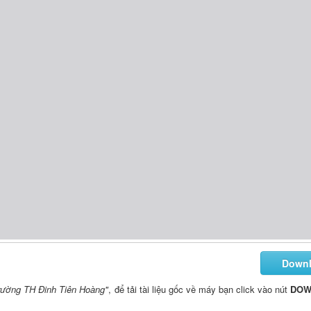
Down
Trường TH Đinh Tiên Hoàng"
, để tải tài liệu gốc về máy bạn click vào nút
DOW