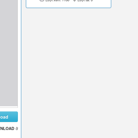
load
NLOAD
ở