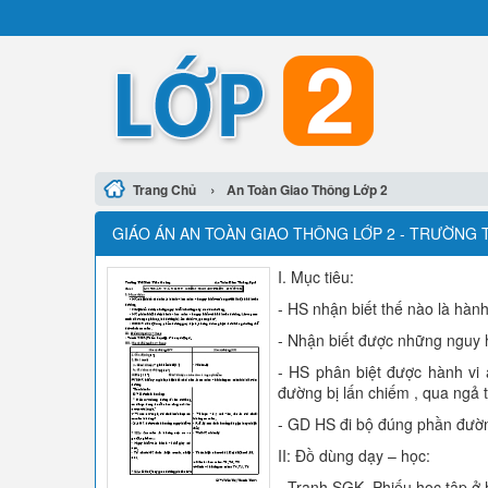
›
Trang Chủ
An Toàn Giao Thông Lớp 2
GIÁO ÁN AN TOÀN GIAO THÔNG LỚP 2 - TRƯỜNG 
I. Mục tiêu:
- HS nhận biết thế nào là hành
- Nhận biết được những nguy 
- HS phân biệt được hành vi 
đường bị lấn chiếm , qua ngả 
- GD HS đi bộ đúng phần đườn
II: Đồ dùng dạy – học:
- Tranh SGK, Phiếu học tập ở 