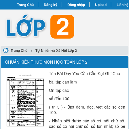
Trang Chủ
Đăng ký
Đăng nhập
Upload
Liên hệ
›
Trang Chủ
Tự Nhiên và Xã Hội Lớp 2
CHUẨN KIẾN THỨC MÔN HỌC TOÁN LỚP 2
Tên Bài Dạy Yêu Cầu Cần Đạt Ghi Chú
bài tập cần làm
Ôn tập các
số đến 100
( tr. 3 ) - Biết đếm, đọc, viết các số đến
100.
- Nhận biết được các số có một chữ số,
các số có hai chữ số; số lớn nhất; số bé