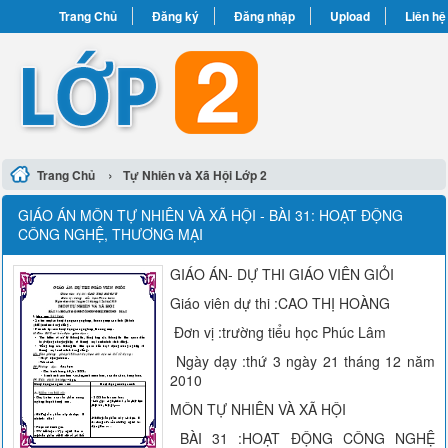
Trang Chủ
Đăng ký
Đăng nhập
Upload
Liên hệ
›
Trang Chủ
Tự Nhiên và Xã Hội Lớp 2
GIÁO ÁN MÔN TỰ NHIÊN VÀ XÃ HỘI - BÀI 31: HOẠT ĐỘNG
CÔNG NGHỆ, THƯƠNG MẠI
GIÁO ÁN- DỰ THI GIÁO VIÊN GIỎI
Giáo viên dự thi :CAO THỊ HOÀNG
Đơn vị :trường tiểu học Phúc Lâm
Ngày dạy :thứ 3 ngày 21 tháng 12 năm
2010
MÔN TỰ NHIÊN VÀ XÃ HỘI
BÀI 31 :HOẠT ĐỘNG CÔNG NGHỆ