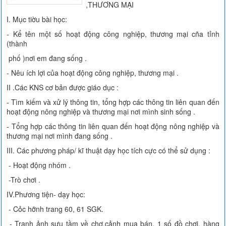
,THƯƠNG MẠI
I. Mục tiờu bài học:
- Kể tên một số hoạt động công nghiệp, thương mại cña tỉnh
(thành
phố )nơi em đang sống .
- Nêu ích lợi của hoạt động công nghiệp, thương mại .
II .Các KNS cơ bản được giáo dục :
- Tìm kiếm và xử lý thông tin, tổng hợp các thông tin liên quan đến
hoạt động nông nghiệp và thương mại nơi mình sinh sống .
- Tổng hợp các thông tin liên quan đến hoạt động nông nghiệp và
thương mại nơi mình đang sống .
III. Các phương pháp/ kĩ thuật dạy học tích cực có thể sử dụng :
- Hoạt động nhóm .
-Trò chơi .
IV.Phương tiện- dạy học:
- Cỏc hỡnh trang 60, 61 SGK.
- Tranh ảnh sưu tầm về chợ,cảnh mua bán, 1 số đồ chơi, hàng