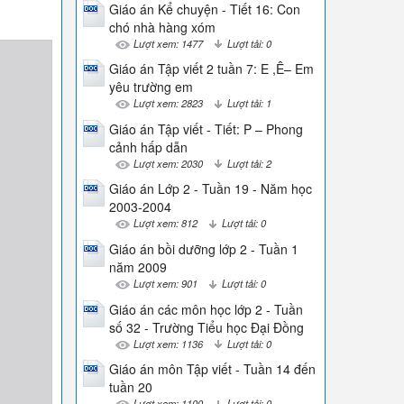
Giáo án Kể chuyện - Tiết 16: Con
chó nhà hàng xóm
Lượt xem: 1477
Lượt tải: 0
Giáo án Tập viết 2 tuần 7: E ,Ê– Em
yêu trường em
Lượt xem: 2823
Lượt tải: 1
Giáo án Tập viết - Tiết: P – Phong
cảnh hấp dẫn
Lượt xem: 2030
Lượt tải: 2
Giáo án Lớp 2 - Tuần 19 - Năm học
2003-2004
Lượt xem: 812
Lượt tải: 0
Giáo án bồi dưỡng lớp 2 - Tuần 1
năm 2009
Lượt xem: 901
Lượt tải: 0
Giáo án các môn học lớp 2 - Tuần
số 32 - Trường Tiểu học Đại Đồng
Lượt xem: 1136
Lượt tải: 0
Giáo án môn Tập viết - Tuần 14 đến
tuần 20
Lượt xem: 1100
Lượt tải: 0