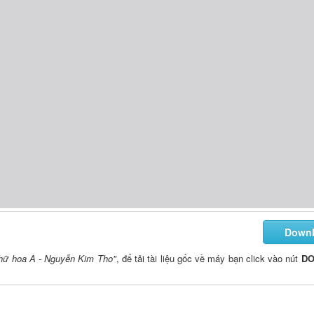
Down
 Chữ hoa A - Nguyễn Kim Tho"
, để tải tài liệu gốc về máy bạn click vào nút
D