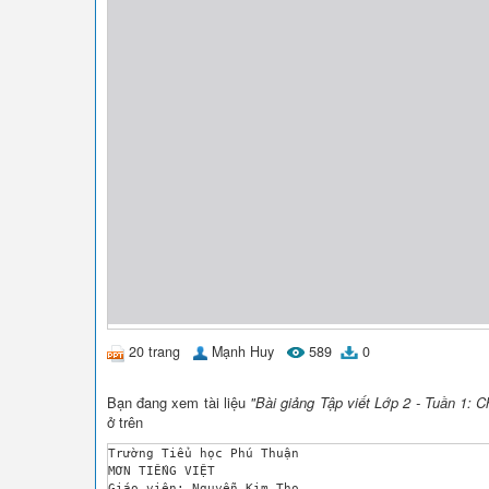
20 trang
Mạnh Huy
589
0
Bạn đang xem tài liệu
"Bài giảng Tập viết Lớp 2 - Tuần 1:
ở trên
Trường Tiểu học Phú Thuận 

MƠN TIẾNG VIỆT 

Giáo viên: Nguyễn Kim Tho 
