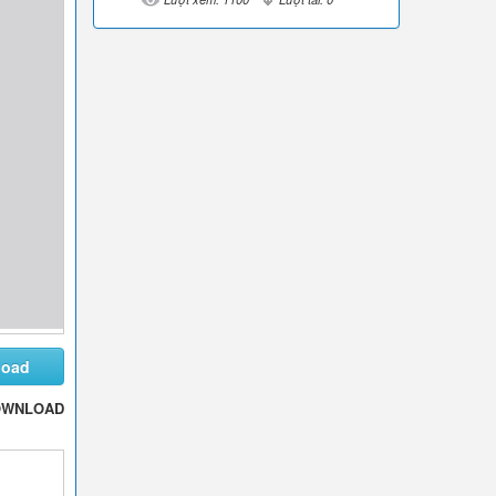
load
OWNLOAD