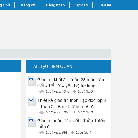
g Chủ
Đăng ký
Đăng nhập
Upload
Liên hệ
TÀI LIỆU LIÊN QUAN
Giáo án khối 2 - Tuần 28 môn Tập
viết - Tiết: Y – yêu luỹ tre làng
Lượt xem: 1344
Lượt tải: 0
Thiết kế giáo án môn Tập đọc lớp 2
- Tuần 2 - Bài: Chữ hoa: Ă, Â
Lượt xem: 1018
Lượt tải: 0
Giáo án môn Tập viết - Tuần 1 đến
tuần 6
Lượt xem: 899
Lượt tải: 1