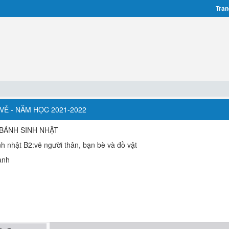
Tran
I VẺ - NĂM HỌC 2021-2022
 BÁNH SINH NHẬT
nh nhật B2:vẽ người thân, bạn bè và đồ vật
anh