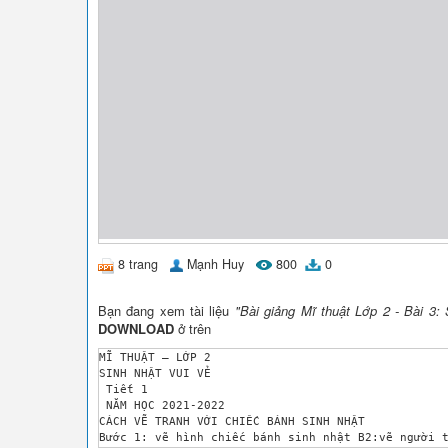
8 trang
Mạnh Huy
800
0
Bạn đang xem tài liệu
"Bài giảng Mĩ thuật Lớp 2 - Bài 3:
DOWNLOAD
ở trên
MĨ THUẬT – LỚP 2 

SINH NHẬT VUI VẺ 

 Tiết 1 

 NĂM HỌC 2021-2022 

CÁCH VẼ TRANH VỚI CHIẾC BÁNH SINH NHẬT 

Bước 1: vẽ hình chiếc bánh sinh nhật B2:vẽ người t