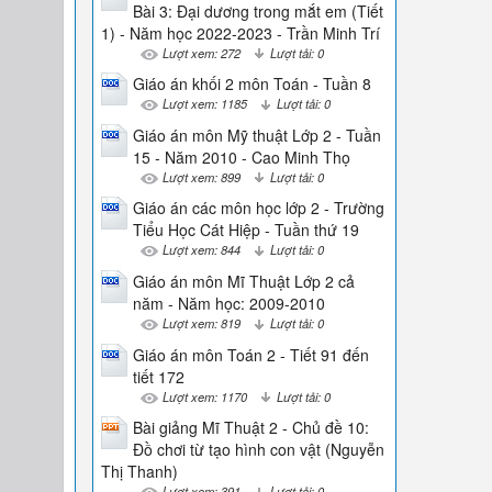
Bài 3: Đại dương trong mắt em (Tiết
1) - Năm học 2022-2023 - Trần Minh Trí
Lượt xem: 272
Lượt tải: 0
Giáo án khối 2 môn Toán - Tuần 8
Lượt xem: 1185
Lượt tải: 0
Giáo án môn Mỹ thuật Lớp 2 - Tuần
15 - Năm 2010 - Cao Minh Thọ
Lượt xem: 899
Lượt tải: 0
Giáo án các môn học lớp 2 - Trường
Tiểu Học Cát Hiệp - Tuần thứ 19
Lượt xem: 844
Lượt tải: 0
Giáo án môn Mĩ Thuật Lớp 2 cả
năm - Năm học: 2009-2010
Lượt xem: 819
Lượt tải: 0
Giáo án môn Toán 2 - Tiết 91 đến
tiết 172
Lượt xem: 1170
Lượt tải: 0
Bài giảng Mĩ Thuật 2 - Chủ đề 10:
Đồ chơi từ tạo hình con vật (Nguyễn
Thị Thanh)
Lượt xem: 391
Lượt tải: 0