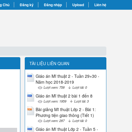
g Chủ
Đăng ký
Đăng nhập
Upload
Liên hệ
TÀI LIỆU LIÊN QUAN
Giáo án Mĩ thuật 2 - Tuần 29+30 -
Năm học 2018-2019
Lượt xem: 758
Lượt tải: 0
Giáo án Mĩ thuật 2 bài 1 đến 8
Lượt xem: 1959
Lượt tải: 3
Bài giảng Mĩ thuật Lớp 2 - Bài 1:
Phương tiện giao thông (Tiết 1)
Lượt xem: 287
Lượt tải: 0
Giáo án Mĩ thuật Lớp 2 - Tuần 5 -