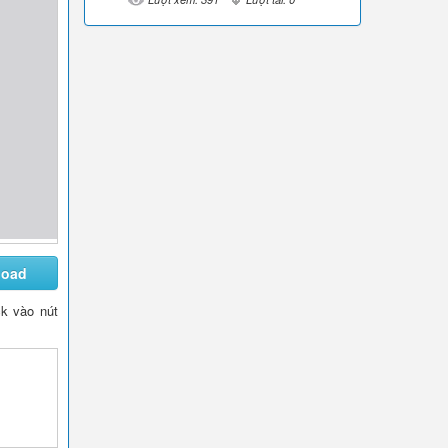
load
ck vào nút