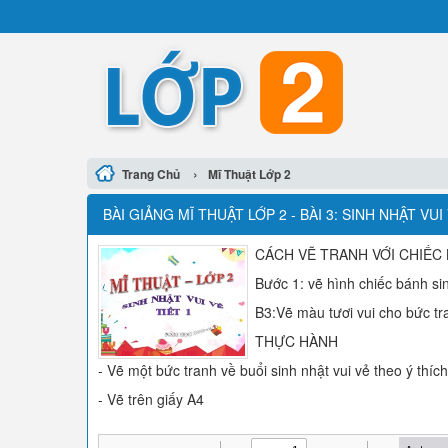
›
Trang Chủ
Mĩ Thuật Lớp 2
BÀI GIẢNG MĨ THUẬT LỚP 2 - BÀI 3: SINH NHẬT VU
CÁCH VẼ TRANH VỚI CHIẾC
Bước 1: vẽ hình chiếc bánh si
B3:Vẽ màu tươi vui cho bức tr
THỰC HÀNH
- Vẽ một bức tranh về buổi sinh nhật vui vẻ theo ý thích
- Vẽ trên giấy A4