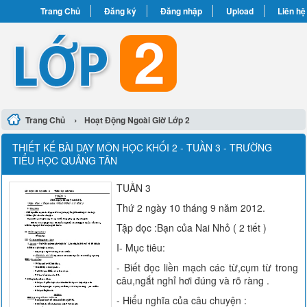
Trang Chủ
Đăng ký
Đăng nhập
Upload
Liên hệ
›
Trang Chủ
Hoạt Động Ngoài Giờ Lớp 2
THIẾT KẾ BÀI DẠY MÔN HỌC KHỐI 2 - TUẦN 3 - TRƯỜNG
TIỂU HỌC QUẢNG TÂN
TUẦN 3
Thứ 2 ngày 10 tháng 9 năm 2012.
Tập đọc :Bạn của Nai Nhỏ ( 2 tiết )
I- Mục tiêu:
- Biết đọc liền mạch các từ,cụm từ trong
câu,ngắt nghỉ hơi đúng và rõ ràng .
- Hiểu nghĩa của câu chuyện :