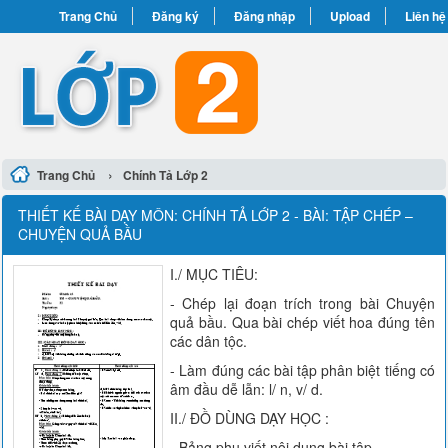
Trang Chủ
Đăng ký
Đăng nhập
Upload
Liên hệ
›
Trang Chủ
Chính Tả Lớp 2
THIẾT KẾ BÀI DẠY MÔN: CHÍNH TẢ LỚP 2 - BÀI: TẬP CHÉP –
CHUYỆN QUẢ BẦU
I./ MỤC TIÊU:
- Chép lại đoạn trích trong bài Chuyện
quả bầu. Qua bài chép viết hoa đúng tên
các dân tộc.
- Làm đúng các bài tập phân biệt tiếng có
âm đầu dễ lẫn: l/ n, v/ d.
II./ ĐỒ DÙNG DẠY HỌC :
- Bảng phụ viết nội dung bài tập.