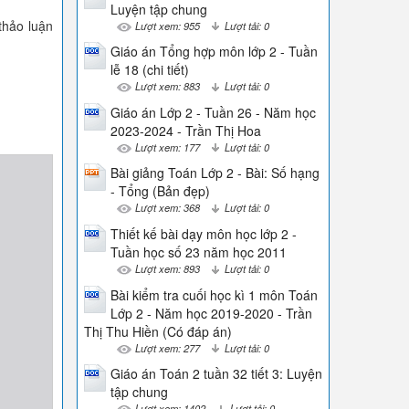
Luyện tập chung
thảo luận
Lượt xem: 955
Lượt tải: 0
Giáo án Tổng hợp môn lớp 2 - Tuần
lễ 18 (chi tiết)
Lượt xem: 883
Lượt tải: 0
Giáo án Lớp 2 - Tuần 26 - Năm học
2023-2024 - Trần Thị Hoa
Lượt xem: 177
Lượt tải: 0
Bài giảng Toán Lớp 2 - Bài: Số hạng
- Tổng (Bản đẹp)
Lượt xem: 368
Lượt tải: 0
Thiết kế bài dạy môn học lớp 2 -
Tuần học số 23 năm học 2011
Lượt xem: 893
Lượt tải: 0
Bài kiểm tra cuối học kì 1 môn Toán
Lớp 2 - Năm học 2019-2020 - Trần
Thị Thu Hiền (Có đáp án)
Lượt xem: 277
Lượt tải: 0
Giáo án Toán 2 tuần 32 tiết 3: Luyện
tập chung
Lượt xem: 1402
Lượt tải: 0