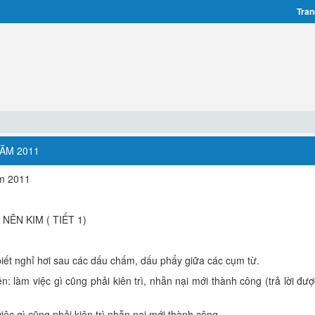
Tran
NĂM 2011
ăm 2011
ÊN KIM ( TIẾT 1)
 biết nghỉ hơi sau các dấu chấm, dấu phẩy giữa các cụm từ.
n: làm việc gì cũng phải kiên trì, nhẫn nại mới thành công (trả lời đư
iệc gì cũng phải kiên trì nhẫn nại mới thành công.