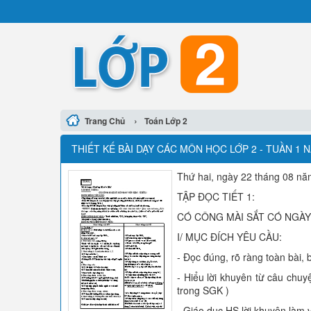
›
Trang Chủ
Toán Lớp 2
THIẾT KẾ BÀI DẠY CÁC MÔN HỌC LỚP 2 - TUẦN 1 
Thứ hai, ngày 22 tháng 08 n
TẬP ĐỌC TIẾT 1:
CÓ CÔNG MÀI SẮT CÓ NGÀY N
I/ MỤC ĐÍCH YÊU CẦU:
- Đọc đúng, rõ ràng toàn bài,
- Hiểu lời khuyên từ câu chuyệ
trong SGK )
- Giáo dục HS lời khuyên làm v