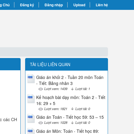
g Chủ
Đăng ký
Đăng nhập
Upload
Liên hệ
TÀI LIỆU LIÊN QUAN
Giáo án khối 2 - Tuần 20 môn Toán
- Tiết: Bảng nhân 3
Lượt xem: 1439
Lượt tải: 1
Kế hoạch bài dạy môn: Toán 2 - Tiết
16: 29 + 5
Lượt xem: 1821
Lượt tải: 0
Giáo án Toán - Tiết học 59: 53 – 15
ợc các CH
Lượt xem: 1028
Lượt tải: 0
Giáo án Môn: Toán - Tiết học 89: