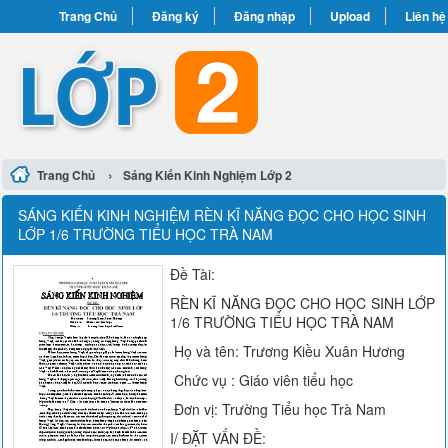
Trang Chủ
Đăng ký
Đăng nhập
Upload
Liên hệ
›
Trang Chủ
Sáng Kiến Kinh Nghiệm Lớp 2
SÁNG KIẾN KINH NGHIỆM RÈN KĨ NĂNG ĐỌC CHO HỌC SINH
LỚP 1/6 TRƯỜNG TIỂU HỌC TRÀ NAM
Đề Tài:
RÈN KĨ NĂNG ĐỌC CHO HỌC SINH LỚP
1/6 TRƯỜNG TIỂU HỌC TRÀ NAM
Họ và tên: Trương Kiều Xuân Hương
Chức vụ : Giáo viên tiểu học
Đơn vị: Trường Tiểu học Trà Nam
I/ ĐẶT VẤN ĐỀ: